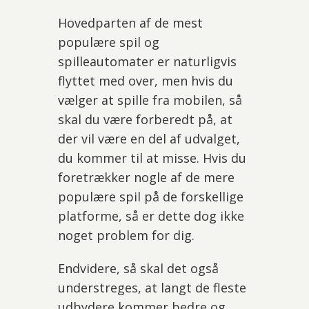
Hovedparten af de mest
populære spil og
spilleautomater
er naturligvis
flyttet med over, men hvis du
vælger at spille fra mobilen, så
skal du være forberedt på, at
der vil være en del af udvalget,
du kommer til at misse. Hvis du
foretrækker nogle af de mere
populære spil på de forskellige
platforme, så er dette dog ikke
noget problem for dig.
Endvidere, så skal det også
understreges, at langt de fleste
udbydere kommer bedre og