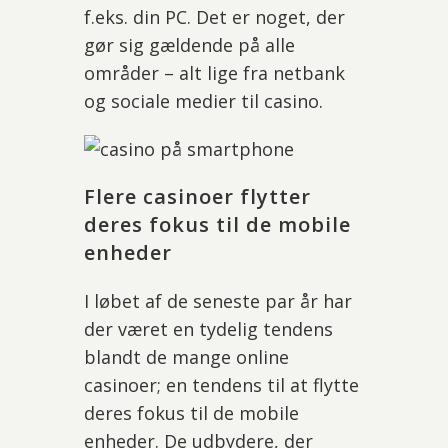
f.eks. din PC. Det er noget, der
gør sig gældende på alle
områder – alt lige fra netbank
og sociale medier til casino.
Flere casinoer flytter
deres fokus til de mobile
enheder
I løbet af de seneste par år har
der været en tydelig tendens
blandt de mange online
casinoer; en tendens til at flytte
deres fokus til de mobile
enheder. De udbydere, der