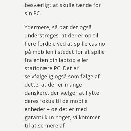
besværligt at skulle tænde for
sin PC.
Ydermere, så bør det også
understreges, at der er op til
flere fordele ved at spille casino
på mobilen i stedet for at spille
fra enten din laptop eller
stationære PC. Det er
selvfølgelig også som følge af
dette, at der er mange
danskere, der vælger at flytte
deres fokus til de mobile
enheder – og det er med
garanti kun noget, vi kommer
til at se mere af.