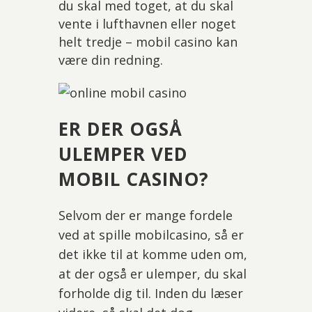
du skal med toget, at du skal
vente i lufthavnen eller noget
helt tredje – mobil casino kan
være din redning.
ER DER OGSÅ
ULEMPER VED
MOBIL CASINO?
Selvom der er mange fordele
ved at spille mobilcasino, så er
det ikke til at komme uden om,
at der også er ulemper, du skal
forholde dig til. Inden du læser