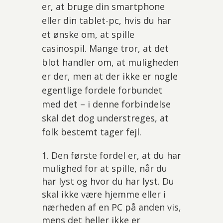
er, at bruge din smartphone
eller din tablet-pc, hvis du har
et ønske om, at spille
casinospil. Mange tror, at det
blot handler om, at muligheden
er der, men at der ikke er nogle
egentlige fordele forbundet
med det – i denne forbindelse
skal det dog understreges, at
folk bestemt tager fejl.
Den første fordel er, at du har
mulighed for at spille, når du
har lyst og hvor du har lyst. Du
skal ikke være hjemme eller i
nærheden af en PC på anden vis,
mens det heller ikke er