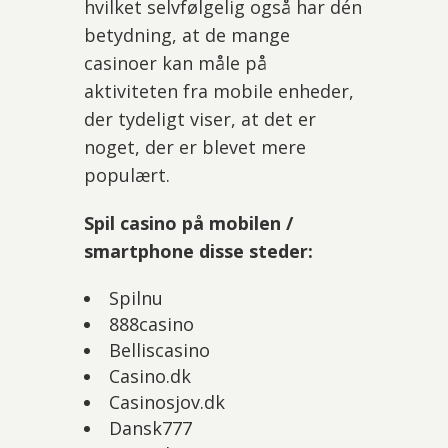
hvilket selvfølgelig også har dén
betydning, at de mange
casinoer kan måle på
aktiviteten fra mobile enheder,
der tydeligt viser, at det er
noget, der er blevet mere
populært.
Spil casino på mobilen /
smartphone disse steder:
Spilnu
888casino
Belliscasino
Casino.dk
Casinosjov.dk
Dansk777