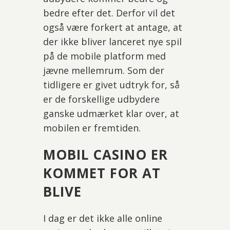
bedre efter det. Derfor vil det
også være forkert at antage, at
der ikke bliver lanceret nye spil
på de mobile platform med
jævne mellemrum. Som der
tidligere er givet udtryk for, så
er de forskellige udbydere
ganske udmærket klar over, at
mobilen er fremtiden.
MOBIL CASINO ER
KOMMET FOR AT
BLIVE
I dag er det ikke alle online