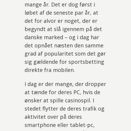
mange år. Det er dog først i
løbet af de seneste par år, at
det for alvor er noget, der er
begyndt at slå igennem på det
danske marked – og i dag har
det opnået næsten den samme
grad af popularitet som det gør
sig gældende for sportsbetting
direkte fra mobilen.
I dag er der mange, der dropper
at tænde for deres PC, hvis de
ønsker at spille casinospil. I
stedet flytter de deres trafik og
aktivitet over på deres
smartphone eller tablet-pc,