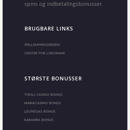
spins og indbetalingsbonusser.
BRUGBARE LINKS
SPILLEMYNDIGHEDEN
CENTER FOR LUDOMANI
STØRSTE BONUSSER
TIVOLI CASINO BONUS
MARIACASINO BONUS
LEOVEGAS BONUS
KARAMBA BONUS