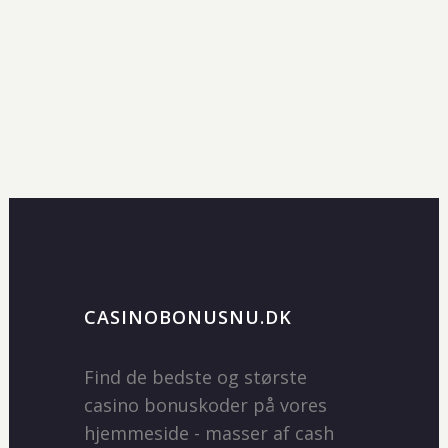
CASINOBONUSNU.DK
Find de bedste og største
casino bonuskoder på vores
hjemmeside - masser af cash