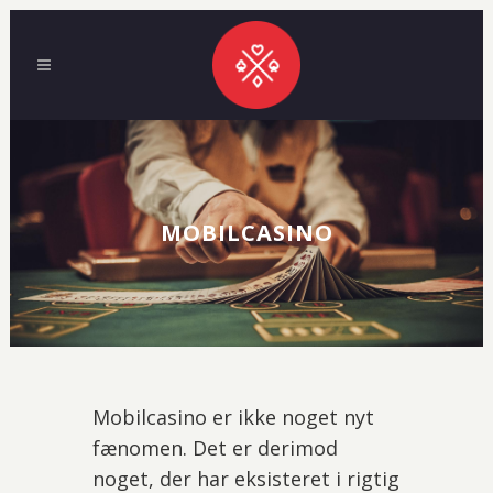
MOBILCASINO
Mobilcasino er ikke noget nyt
fænomen. Det er derimod
noget, der har eksisteret i rigtig