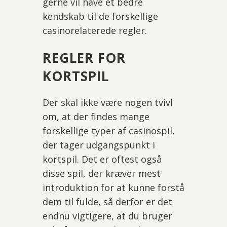
gerne vil have et bedre
kendskab til de forskellige
casinorelaterede regler.
REGLER FOR
KORTSPIL
Der skal ikke være nogen tvivl
om, at der findes mange
forskellige typer af casinospil,
der tager udgangspunkt i
kortspil. Det er oftest også
disse spil, der kræver mest
introduktion for at kunne forstå
dem til fulde, så derfor er det
endnu vigtigere, at du bruger