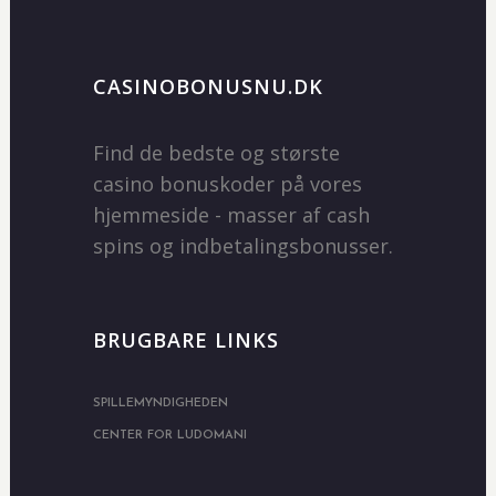
CASINOBONUSNU.DK
Find de bedste og største
casino bonuskoder på vores
hjemmeside - masser af cash
spins og indbetalingsbonusser.
BRUGBARE LINKS
SPILLEMYNDIGHEDEN
CENTER FOR LUDOMANI