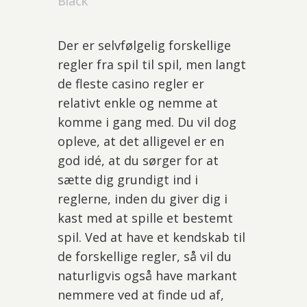
Black
Der er selvfølgelig forskellige
regler fra spil til spil, men langt
de fleste casino regler er
relativt enkle og nemme at
komme i gang med. Du vil dog
opleve, at det alligevel er en
god idé, at du sørger for at
sætte dig grundigt ind i
reglerne, inden du giver dig i
kast med at spille et bestemt
spil. Ved at have et kendskab til
de forskellige regler, så vil du
naturligvis også have markant
nemmere ved at finde ud af,