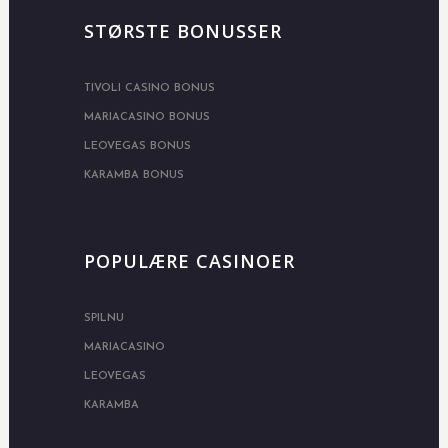
STØRSTE BONUSSER
TIVOLI CASINO BONUS
MARIACASINO BONUS
LEOVEGAS BONUS
KARAMBA BONUS
POPULÆRE CASINOER
SPILNU
MARIACASINO
LEOVEGAS
KARAMBA