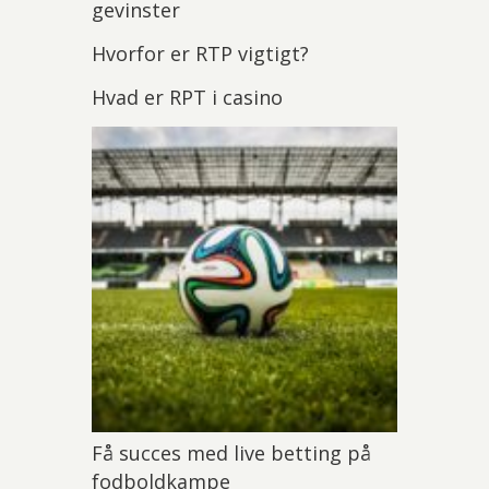
gevinster
Hvorfor er RTP vigtigt?
Hvad er RPT i casino
Få succes med live betting på
fodboldkampe