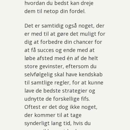
hvordan du bedst kan dreje
dem til netop din fordel.
Det er samtidig også noget, der
er med til at gøre det muligt for
dig at forbedre din chancer for
at få succes og ende med at
løbe afsted med én af de helt
store gevinster, eftersom du
selvfølgelig skal have kendskab
til samtlige regler, for at kunne
lave de bedste strategier og
udnytte de forskellige fifs.
Oftest er det dog ikke noget,
der kommer til at tage
synderligt lang tid, hvis du