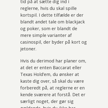
tid på at sætte dig ind i
reglerne, hvis du skal spille
kortspil. I dette tilfælde er der
blandt andet tale om blackjack
og poker, som er blandt de
mere simple varianter af
casinospil, der byder på kort og
jetoner.
Hvis du derimod har planer om,
at det er enten
Baccarat
eller
Texas Hold’em, du ønsker at
kaste dig over, så skal du være
forberedt på, at reglerne er en
kende sværere at forstå. Det er
særligt noget, der gør sig
gældende, hvis du ikke har